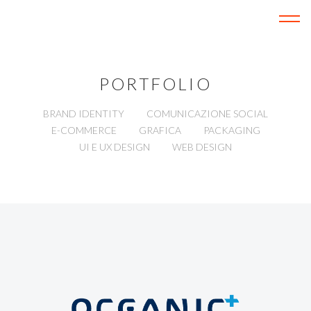
Menu
PORTFOLIO
BRAND IDENTITY
COMUNICAZIONE SOCIAL
E-COMMERCE
GRAFICA
PACKAGING
UI E UX DESIGN
WEB DESIGN