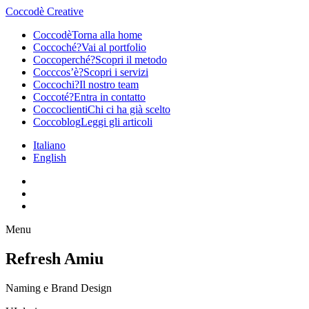
Coccodè Creative
Coccodè
Torna alla home
Coccoché?
Vai al portfolio
Coccoperché?
Scopri il metodo
Cocccos’è?
Scopri i servizi
Coccochi?
Il nostro team
Coccoté?
Entra in contatto
Coccoclienti
Chi ci ha già scelto
Coccoblog
Leggi gli articoli
Italiano
English
Menu
Refresh Amiu
Naming e Brand Design