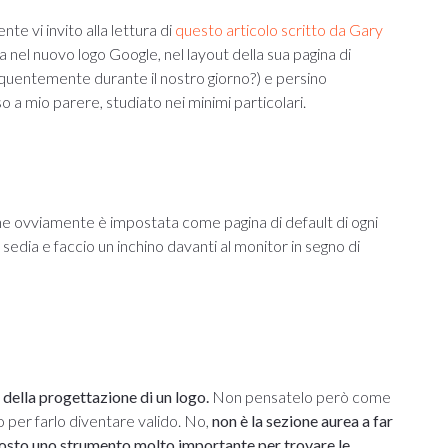
te vi invito alla lettura di
questo articolo scritto da Gary
 nel nuovo logo Google, nel layout della sua pagina di
equentemente durante il nostro giorno?) e persino
so a mio parere, studiato nei minimi particolari.
che ovviamente è impostata come pagina di default di ogni
 sedia e faccio un inchino davanti al monitor in segno di
della progettazione di un logo.
Non pensatelo però come
 per farlo diventare valido. No,
non è la sezione aurea a far
uttosto uno strumento molto importante per trovare le