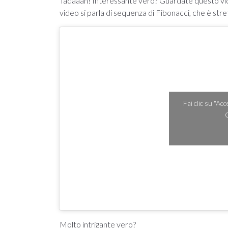
Tadaaan! Interessante vero? Guardate questo vide
video si parla di sequenza di Fibonacci, che è str
Fai clic su "Ac
C
Molto intrigante vero?