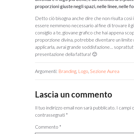
proporzioni giuste negli spazi, nelle linee, nelle
Detto ciò bisogna anche dire che non risulta così
essere nemmeno necessario al fine di trovare il gi
consiglio a te, giovane grafico che hai appena scop
proporzione divina, potrebbe diventare un limite n
applicarla, avrai grande soddisfazione… soprattutt
presentazione della fattura! 🙂
Argomenti:
Branding
,
Logo
,
Sezione Aurea
Lascia un commento
Il tuo indirizzo email non sarà pubblicato.
I campi 
contrassegnati
*
Commento
*