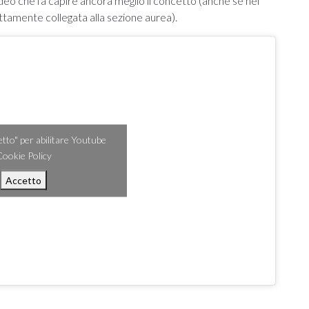
o che fa capire ancora meglio il concetto (anche se nel
ettamente collegata alla sezione aurea).
cetto" per abilitare Youtube
ookie Policy
Accetto