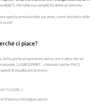
ossibile?), che nella sua semplicità abbia un’armonia
vare questa armonia nelle sue linee, come decidere delle
ri occhi?
erché ci piace?
a, detta anche proporzione aurea, non è altro che un
re irrazionale 1,6180339887… chiamato anche Phi (?).
indi di visualizzare la teoria:
a
:
b
=? (1,618…)
he il famoso rettangolo aureo: