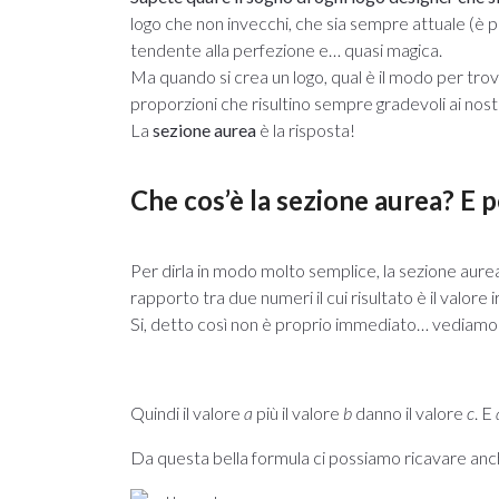
logo che non invecchi, che sia sempre attuale (è p
tendente alla perfezione e… quasi magica.
Ma quando si crea un logo, qual è il modo per tro
proporzioni che risultino sempre gradevoli ai nost
La
sezione aurea
è la risposta!
Che cos’è la sezione aurea? E p
Per dirla in modo molto semplice, la sezione aure
rapporto tra due numeri il cui risultato è il valo
Si, detto così non è proprio immediato… vediamo qu
Quindi il valore
a
più il valore
b
danno il valore
c
. E
Da questa bella formula ci possiamo ricavare anc