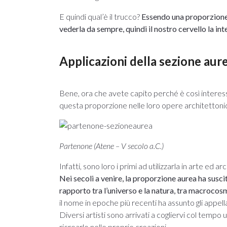
E quindi qual’è il trucco?
Essendo una proporzione e
vederla da sempre, quindi il nostro cervello la 
Applicazioni della sezione aure
Bene, ora che avete capito perché è così interessa
questa proporzione nelle loro opere architettonic
Partenone (Atene – V secolo a.C.)
Infatti, sono loro i primi ad utilizzarla in arte ed ar
Nei secoli a venire, la proporzione aurea ha susci
rapporto tra l’universo e la natura, tra macroco
il nome in epoche più recenti ha assunto gli appella
Diversi artisti sono arrivati a cogliervi col tempo 
ricrearlo nelle proprie creazioni.