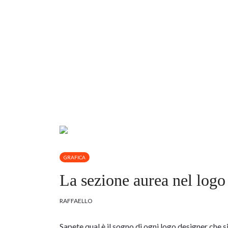
GRAFICA
La sezione aurea nel logo
RAFFAELLO
Sapete qual è il sogno di ogni logo designer che s