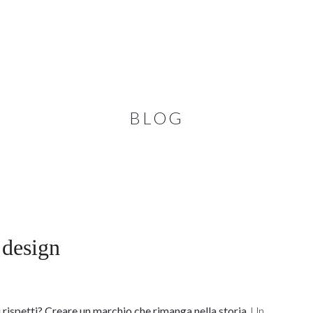
BLOG
 design
i rispetti? Creare un marchio che rimanga nella storia
. Un