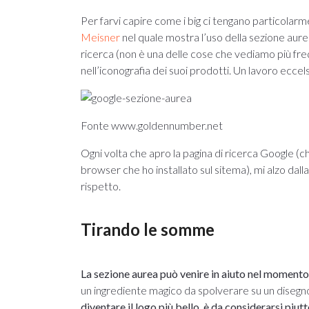
Per farvi capire come i big ci tengano particolarmen
Meisner
nel quale mostra l’uso della sezione aurea
ricerca (non è una delle cose che vediamo più fr
nell’iconografia dei suoi prodotti. Un lavoro eccel
Fonte www.goldennumber.net
Ogni volta che apro la pagina di ricerca Google (
browser che ho installato sul sitema), mi alzo dalla
rispetto.
Tirando le somme
La sezione aurea può venire in aiuto nel momento 
un ingrediente magico da spolverare su un disegno
diventare il logo più bello, è da considerarsi pi