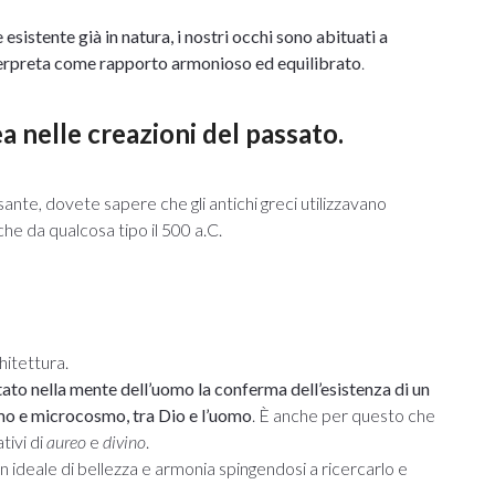
sistente già in natura, i nostri occhi sono abituati a
interpreta come rapporto armonioso ed equilibrato
.
a nelle creazioni del passato.
nte, dovete sapere che gli antichi greci utilizzavano
he da qualcosa tipo il 500 a.C.
chitettura.
tato nella mente dell’uomo la conferma dell’esistenza di un
smo e microcosmo, tra Dio e l’uomo
. È anche per questo che
tivi di
aureo
e
divino
.
un ideale di bellezza e armonia spingendosi a ricercarlo e