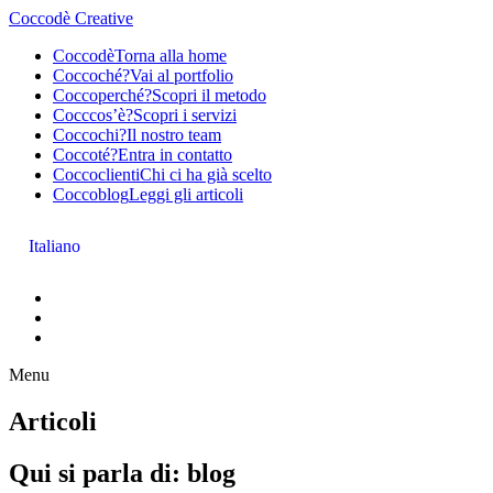
Coccodè Creative
Coccodè
Torna alla home
Coccoché?
Vai al portfolio
Coccoperché?
Scopri il metodo
Cocccos’è?
Scopri i servizi
Coccochi?
Il nostro team
Coccoté?
Entra in contatto
Coccoclienti
Chi ci ha già scelto
Coccoblog
Leggi gli articoli
Italiano
Menu
Articoli
Qui si parla di:
blog