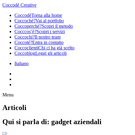
Coccodè Creative
Coccodè
Torna alla home
Coccoché?
Vai al portfolio
Coccoperché?
Scopri il metodo
Cocccos’è?
Scopri i servizi
Coccochi?
Il nostro team
Coccoté?
Entra in contatto
Coccoclienti
Chi ci ha già scelto
Coccoblog
Leggi gli articoli
Italiano
Menu
Articoli
Qui si parla di:
gadget aziendali