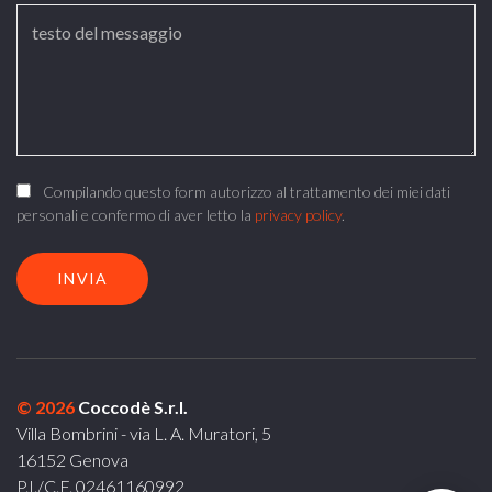
Compilando questo form autorizzo al trattamento dei miei dati
personali e confermo di aver letto la
privacy policy
.
© 2026
Coccodè S.r.l.
Villa Bombrini - via L. A. Muratori, 5
16152 Genova
P.I./C.F. 02461160992